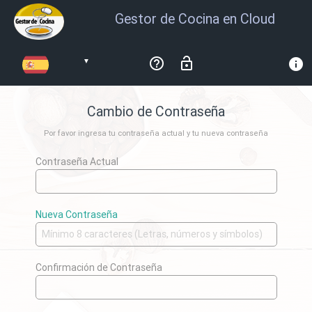
Gestor de Cocina en Cloud
help_outline
lock_open
info
▼